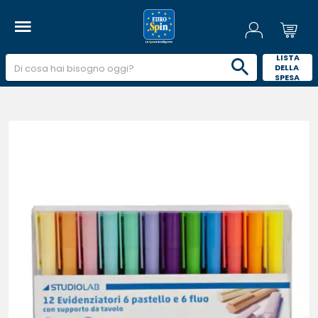
 LISTA 
DELLA 
SPESA 