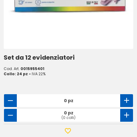
Set da 12 evidenziatori
Cod. Art.
0015955401
Collo: 24 pz -
IVA 22%
0 pz
0 pz
(0 colli)