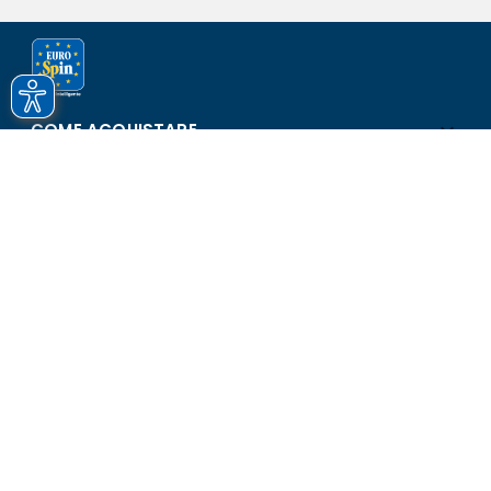
COME ACQUISTARE
ASSISTENZA E SICUREZZA
SCOPRI EUROSPIN
CONTATTI
Eurospin Italia S.p.A. in collaborazione con le altre società del
gruppo - Via Campalto 3/d - 37036 San Martino Buon Albergo
(VR) - Fax +39 045 8782333 - Partita IVA 02536510239
Versione n° 2.1.40