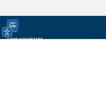
COME ACQUISTARE
ASSISTENZA E SICUREZZA
SCOPRI EUROSPIN
CONTATTI
Eurospin Italia S.p.A. in collaborazione con le altre società del
gruppo - Via Campalto 3/d - 37036 San Martino Buon Albergo
(VR) - Fax +39 045 8782333 - Partita IVA 02536510239