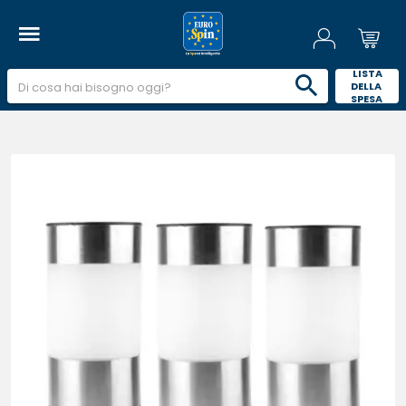
 LISTA 
DELLA 
SPESA 