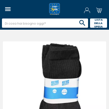
 LISTA 
DELLA 
SPESA 