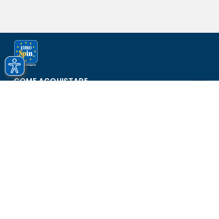
COME ACQUISTARE
ASSISTENZA E SICUREZZA
SCOPRI EUROSPIN
CONTATTI
Eurospin Italia S.p.A. in collaborazione con le altre società del
gruppo - Via Campalto 3/d - 37036 San Martino Buon Albergo
(VR) - Fax +39 045 8782333 - Partita IVA 02536510239