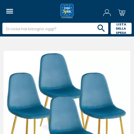
 LISTA 
DELLA 
SPESA 