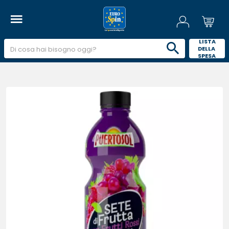
 LISTA 
DELLA 
SPESA 