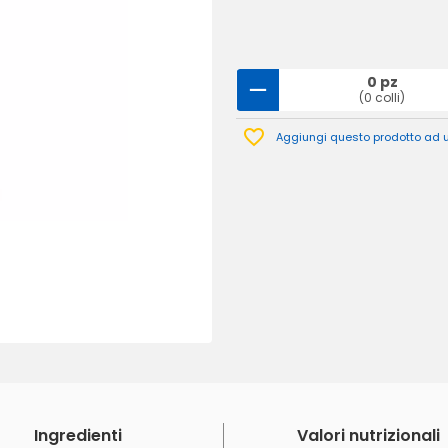
0 pz
(0 colli)
Aggiungi questo prodotto ad un
Ingredienti
Valori nutrizionali