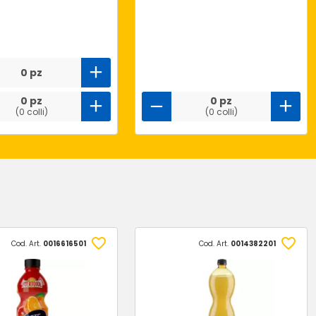
0 pz
0 pz
0 pz
(0 colli)
(0 colli)
Cod. Art.
0016616501
Cod. Art.
0014382201