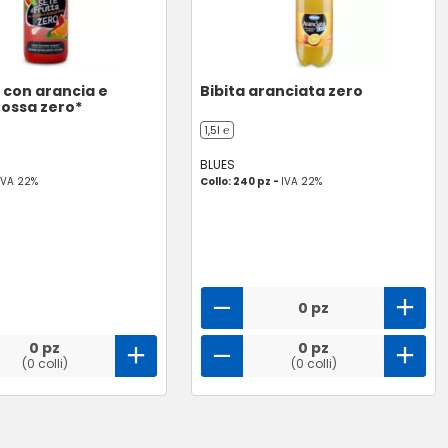
con arancia e
Bibita aranciata zero
rossa zero*
1,5l ℮
BLUES
IVA 22%
Collo: 240 pz -
IVA 22%
0 pz
0 pz
0 pz
(0 colli)
(0 colli)