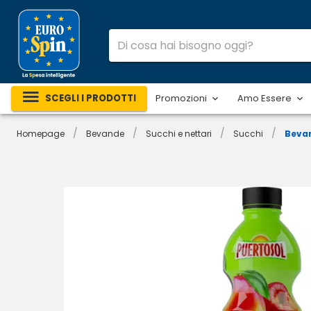
SCEGLI I PRODOTTI
Promozioni
Amo Essere
/
/
/
/
Homepage
Bevande
Succhi e nettari
Succhi
Beva