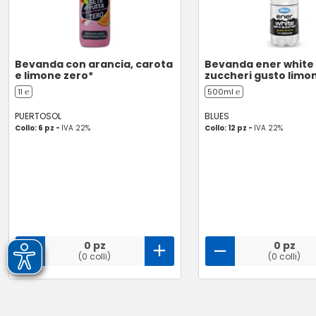
Bevanda con arancia, carota
Bevanda ener white
e limone zero*
zuccheri gusto limo
1l ℮
500ml ℮
PUERTOSOL
BLUES
Collo: 6 pz -
IVA 22%
Collo: 12 pz -
IVA 22%
0 pz
0 pz
(0 colli)
(0 colli)