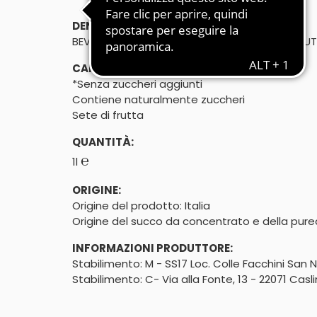
DENOMINAZIONE DI VENDITA:
BEVANDA ANALCOLICA A BASE DI SUCCO DI FRU
CARATTERISTICHE:
*Senza zuccheri aggiunti

Contiene naturalmente zuccheri
Sete di frutta
QUANTITÀ:
℮
1l
ORIGINE:
Origine del prodotto: Italia

Origine del succo da concentrato e della purea
INFORMAZIONI PRODUTTORE:
Stabilimento: M - SS17 Loc. Colle Facchini San
Stabilimento: C- Via alla Fonte, 13 - 22071 Casl