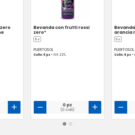
 zero
Bevanda con frutti rossi
Bevanda 
ne
zero*
arancia 
1l ℮
1l ℮
PUERTOSOL
PUERTOSOL
Collo: 6 pz -
IVA 22%
Collo: 6 pz -
0 pz
(0 colli)