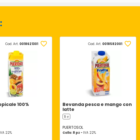
:
Cod. Art.
0018621301
Cod. Art.
0018582001
opicale 100%
Bevanda pesca e mango con
latte
1l ℮
PUERTOSOL
IVA 22%
Collo: 8 pz -
IVA 22%