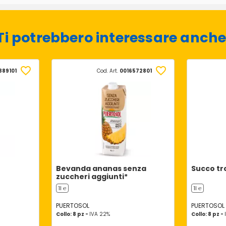
Ti potrebbero interessare anche
889101
Cod. Art.
0016572801
Bevanda ananas senza
Succo tr
zuccheri aggiunti*
1l ℮
1l ℮
PUERTOSOL
PUERTOSOL
Collo: 8 pz -
IVA 22%
Collo: 8 pz -