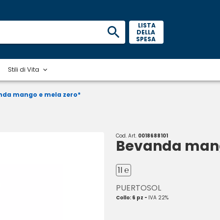
 LISTA 
DELLA 
SPESA 
Stili di Vita
nda mango e mela zero*
Cod. Art.
0018688101
Bevanda mang
1l ℮
PUERTOSOL
Collo: 6 pz -
IVA 22%