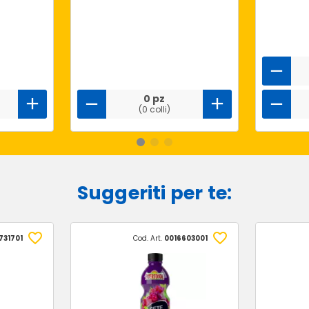
0 pz
(0 colli)
Suggeriti per te:
731701
Cod. Art.
0016603001