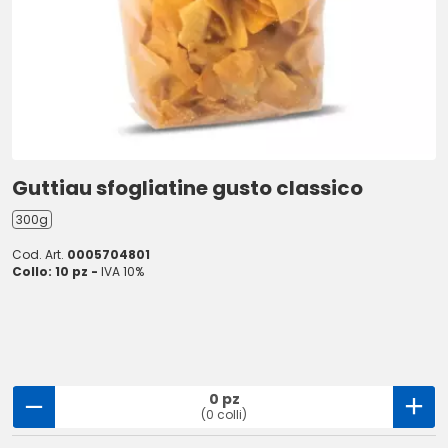
Guttiau sfogliatine gusto classico
300g
Cod. Art.
0005704801
Collo: 10 pz -
IVA 10%
0 pz
(0 colli)