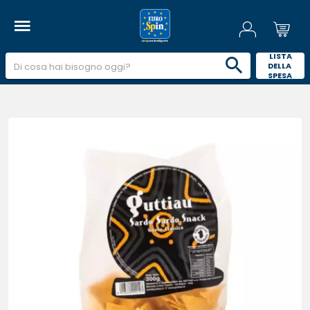
 LISTA 
DELLA 
SPESA 