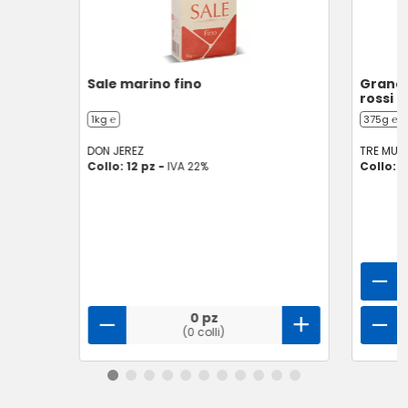
Sale marino fino
Granol
rossi
1kg ℮
375g ℮
DON JEREZ
TRE MULI
Collo: 12 pz -
IVA 22%
Collo: 6
0 pz
(0 colli)