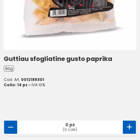
Guttiau sfogliatine gusto paprika
90g
Cod. Art.
0012189301
Collo: 14 pz -
IVA 10%
0 pz
(0 colli)