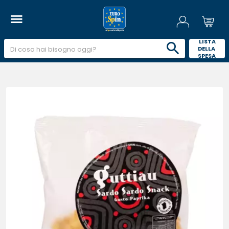
 LISTA 
DELLA 
SPESA 