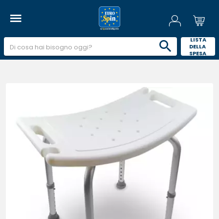
 LISTA 
DELLA 
SPESA 