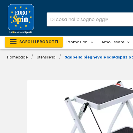
SCEGLI I PRODOTTI
Promozioni
Amo Essere
/
/
Homepage
Utensileria
Sgabello pieghevole salvaspazio 