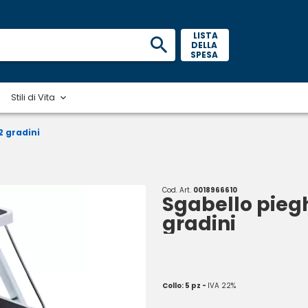
 LISTA 
DELLA 
SPESA 
Stili di Vita
2 gradini
Cod. Art.
0018966610
Sgabello pieg
gradini
Collo: 5 pz -
IVA 22%