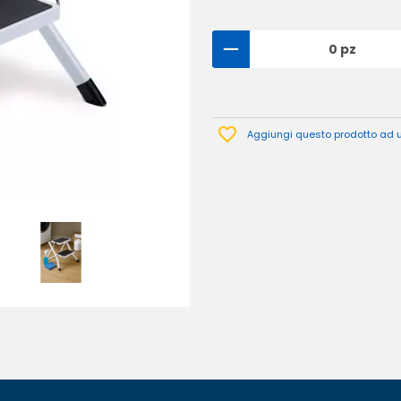
0 pz
Aggiungi questo prodotto ad un