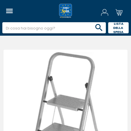
 LISTA 
DELLA 
SPESA 