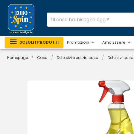
SCEGLI I PRODOTTI
Promozioni
Amo Essere
/
/
/
Homepage
Casa
Detersivi e pulizia casa
Detersivi casa