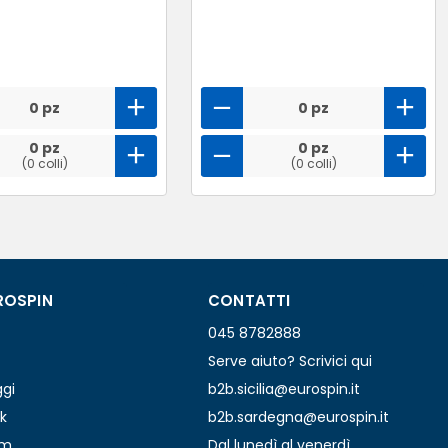
0 pz
0 pz
0 pz
0 pz
(0 colli)
(0 colli)
ROSPIN
CONTATTI
045 8782888
Serve aiuto? Scrivici qui
ggi
b2b.sicilia@eurospin.it
k
b2b.sardegna@eurospin.it
am
Dal lunedì al venerdì