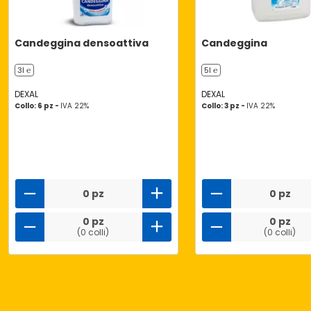
Candeggina densoattiva
Candeggina
3l ℮
5l ℮
DEXAL
DEXAL
Collo: 6 pz -
IVA 22%
Collo: 3 pz -
IVA 22%
0 pz
0 pz
0 pz
0 pz
(0 colli)
(0 colli)