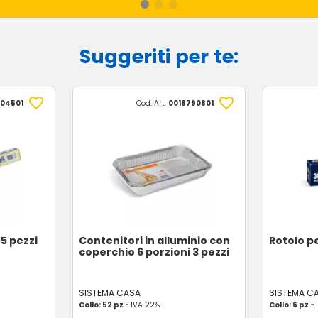
Suggeriti per te:
904501
Cod. Art.
0018790801
25 pezzi
Contenitori in alluminio con
Rotolo pe
coperchio 6 porzioni 3 pezzi
SISTEMA CASA
SISTEMA C
Collo: 52 pz -
IVA 22%
Collo: 6 pz -