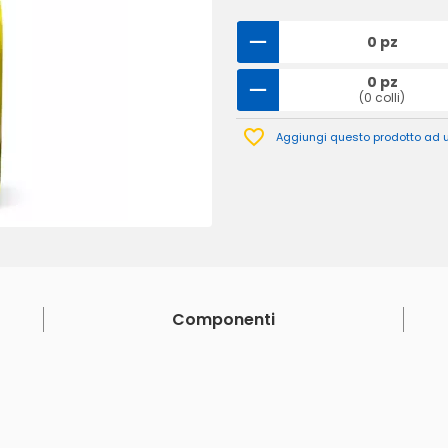
0 pz
0 pz
(0 colli)
Aggiungi questo prodotto ad un
Componenti