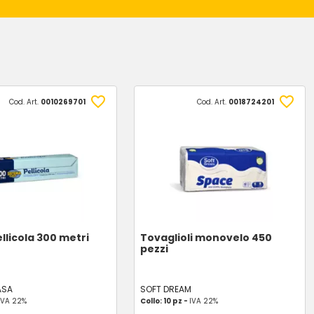
Cod. Art.
0010269701
Cod. Art.
0018724201
llicola 300 metri
Tovaglioli monovelo 450
pezzi
ASA
SOFT DREAM
IVA 22%
Collo: 10 pz -
IVA 22%