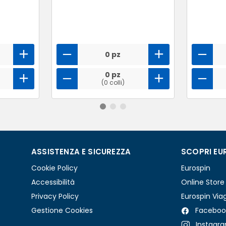
0 pz
0 pz
(0 colli)
ASSISTENZA E SICUREZZA
SCOPRI EU
Cookie Policy
Eurospin
Accessibilità
Online Store
Privacy Policy
Eurospin Via
Gestione Cookies
Faceboo
Instagr