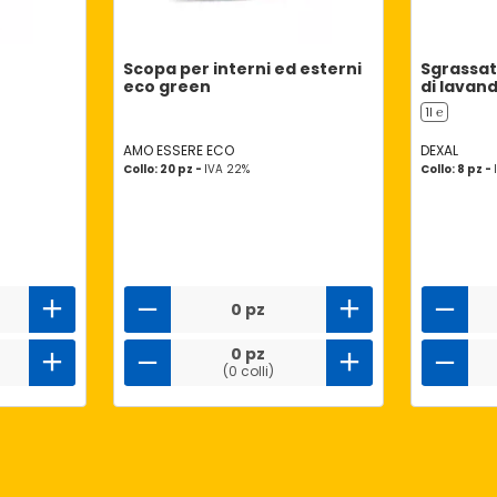
Scopa per interni ed esterni
Sgrassa
eco green
di lavan
1l ℮
AMO ESSERE ECO
DEXAL
Collo: 20 pz -
IVA 22%
Collo: 8 pz -
0 pz
0 pz
(0 colli)