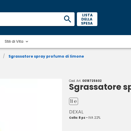
 LISTA 
DELLA 
SPESA 
Stili di Vita
/
Sgrassatore spray profumo di limone
Cod. Art.
0018725602
Sgrassatore s
1l ℮
DEXAL
Collo: 8 pz -
IVA 22%