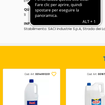
Efficace contro lo sporco più ostinato
QUANTITÀ:
1l
INFORMAZIONI PRODUTTORE:
Stabilimento: SACI industrie S.p.A, Strada dei L
Cod. Art.
0014891201
Cod. Art.
0018