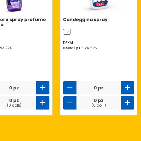
tore spray profumo
Candeggina spray
da
1l ℮
DEXAL
IVA 22%
Collo: 8 pz -
IVA 22%
0 pz
0 pz
0 pz
0 pz
(0 colli)
(0 colli)