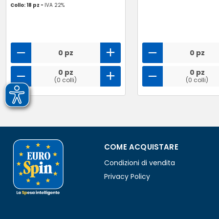
Collo: 18 pz -
IVA 22%
0 pz
0 pz
0 pz
0 pz
(0 colli)
(0 colli)
COME ACQUISTARE
Condizioni di vendita
Privacy Policy