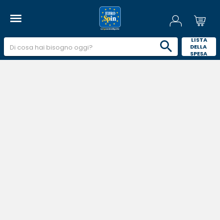
 LISTA 
DELLA 
SPESA 