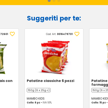
Suggeriti per te:
672601
Cod. Art.
0016479701
mais con
Patatine classiche 6 pezzi
Patatine
formaggi
150g (6 x 25g ℮)
150g (6 x 2
MAMBO KIDS
MAMBO KID
Collo: 6 pz -
IVA 10%
Collo: 15 pz 