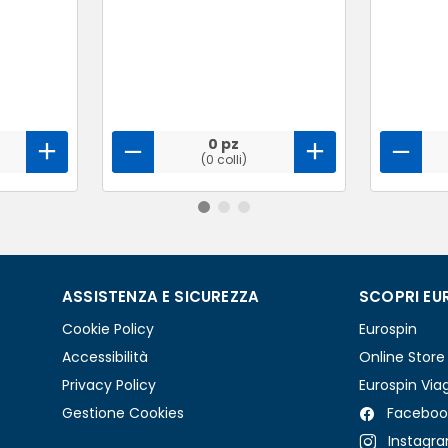
0 pz
(0 colli)
ASSISTENZA E SICUREZZA
SCOPRI EU
Cookie Policy
Eurospin
Accessibilità
Online Store
Privacy Policy
Eurospin Via
Gestione Cookies
Faceboo
Instagr