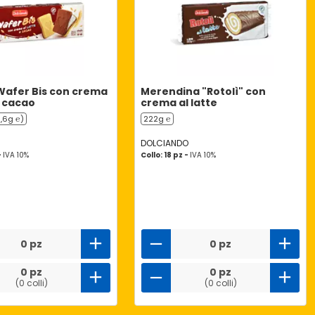
 Wafer Bis con crema
Merendina "Rotolì" con
e cacao
crema al latte
5,6g ℮)
222g ℮
DOLCIANDO
-
IVA 10%
Collo: 18 pz -
IVA 10%
0 pz
0 pz
0 pz
0 pz
(0 colli)
(0 colli)