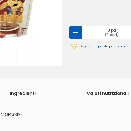
0 pz
(0 colli)
Aggiungi questo prodotto ad un
Ingredienti
Valori nutrizionali
N GRISSINI