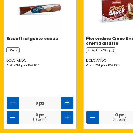
Biscotti al gusto cacao
Merendina Cioco Sn
crema al latte
165g ℮
130g (5 x 26g ℮)
DOLCIANDO
DOLCIANDO
Collo: 24 pz -
IVA 10%
Collo: 24 pz -
IVA 10%
0 pz
0 pz
0 pz
(0 colli)
(0 colli)