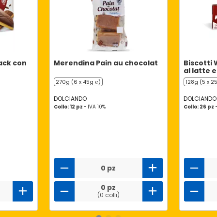
ack con
Merendina Pain au chocolat
Biscotti
al latte 
270g (6 x 45g ℮)
128g (5 x 2
DOLCIANDO
DOLCIANDO
Collo: 12 pz -
IVA 10%
Collo: 26 pz 
0 pz
0 pz
(0 colli)