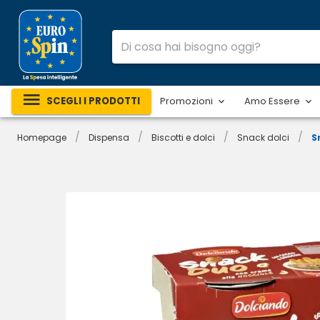
SCEGLI I PRODOTTI
Promozioni
Amo Essere
/
/
/
/
Homepage
Dispensa
Biscotti e dolci
Snack dolci
S