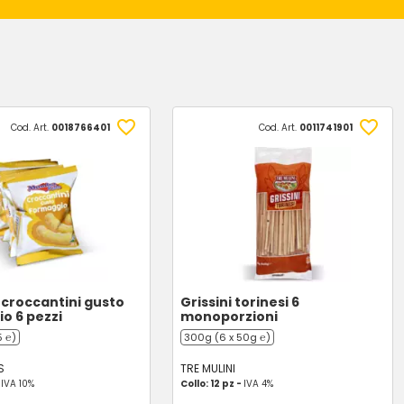
Cod. Art.
0018766401
Cod. Art.
0011741901
 croccantini gusto
Grissini torinesi 6
o 6 pezzi
monoporzioni
5 ℮)
300g (6 x 50g ℮)
S
TRE MULINI
-
IVA 10%
Collo: 12 pz -
IVA 4%