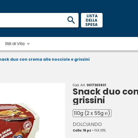
 LISTA 
DELLA 
SPESA 
Stili di Vita
nack duo con crema alle nocciole e grissini
Cod. Art.
0017365801
Snack duo con
grissini
110g (2 x 55g ℮)
DOLCIANDO
Collo: 16 pz -
IVA 10%