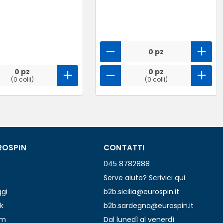
0 pz
0 pz
0 pz
(0 colli)
(0 colli)
ROSPIN
CONTATTI
045 8782888
Serve aiuto? Scrivici qui
ggi
b2b.sicilia@eurospin.it
k
b2b.sardegna@eurospin.it
am
Dal lunedì al venerdì