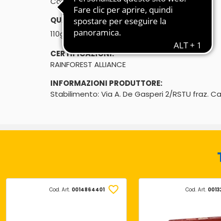
Con cacao e grissini
QUANTITÀ:
℮
110g (2 x 55g
)
CERTIFICAZIONI:
RAINFOREST ALLIANCE
INFORMAZIONI PRODUTTORE:
Stabilimento: Via A. De Gasperi 2/RSTU fraz. 
Cod. Art.
0014864401
Cod. Art.
0013