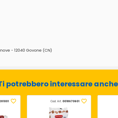
Canove - 12040 Govone (CN)
Ti potrebbero interessare anche
281001
Cod. Art.
0018670601