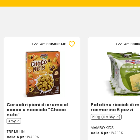
Cod. Art.
0015863401
Cod. Art.
0018
Cereali ripieni di crema al
Patatine riccioli di 
cacao e nocciole "Choco
rosmarino 6 pezzi
nuts"
210g (6 x 35g ℮)
375g ℮
MAMBO KIDS
TRE MULINI
Collo: 6 pz -
IVA 10%
Collo: 6 pz -
IVA 10%