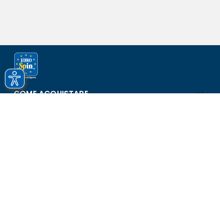
COME ACQUISTARE
ASSISTENZA E SICUREZZA
SCOPRI EUROSPIN
CONTATTI
Eurospin Italia S.p.A. in collaborazione con le altre società del