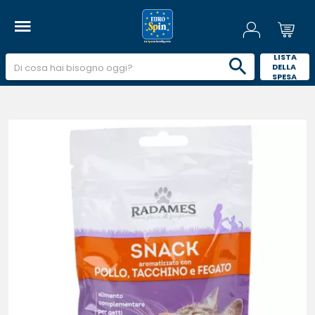
 LISTA 
DELLA 
SPESA 