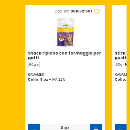
Cod. Art.
0015521501
Snack ripieno con formaggio per
Stick m
gatti
gusti
60g ℮
50g (10 
RADAMES
RADAME
Collo: 8 pz -
IVA 22%
Collo: 4
0 pz