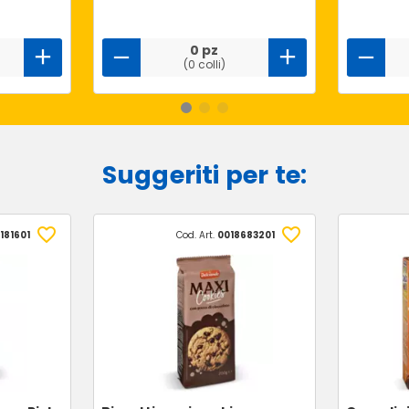
0 pz
(0 colli)
Suggeriti per te:
181601
Cod. Art.
0018683201