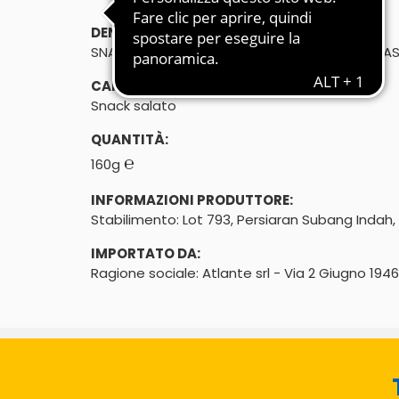
DENOMINAZIONE DI VENDITA:
SNACK SALATO A BASE DI PATATE - GUSTO CLAS
CARATTERISTICHE:
Snack salato
QUANTITÀ:
℮
160g
INFORMAZIONI PRODUTTORE:
Stabilimento: Lot 793, Persiaran Subang Indah
IMPORTATO DA:
Ragione sociale: Atlante srl - Via 2 Giugno 194