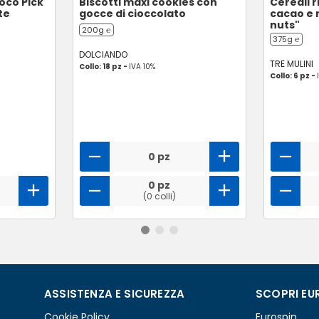
oco Pick
Biscotti maxi cookies con
Cereali r
te
gocce di cioccolato
cacao e 
nuts"
200g ℮
375g ℮
DOLCIANDO
TRE MULINI
Collo: 18 pz -
IVA 10%
Collo: 6 pz -
0 pz
0 pz
(0 colli)
ASSISTENZA E SICUREZZA
SCOPRI EU
Cookie Policy
Eurospin