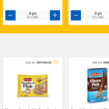
0 pz
0 pz
(0 colli)
(0 colli)
Cod. Art.
0017016401
Cod. Art.
0013