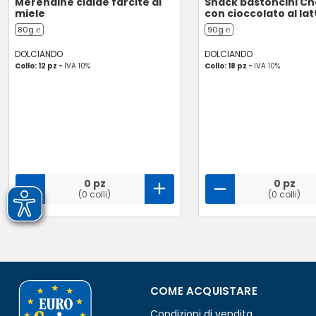
Merendine cialde farcite al
Snack bastoncini Ch
miele
con cioccolato al lat
80g ℮
90g ℮
DOLCIANDO
DOLCIANDO
Collo: 12 pz -
IVA 10%
Collo: 18 pz -
IVA 10%
0 pz
0 pz
(0 colli)
(0 colli)
COME ACQUISTARE
Condizioni di vendita