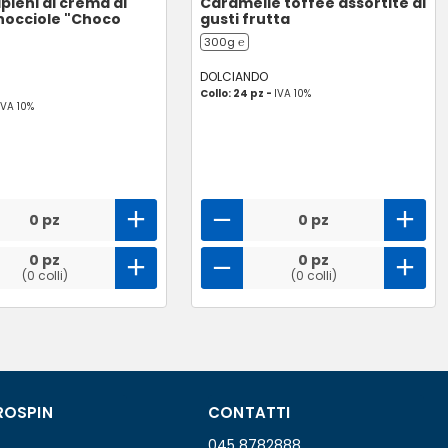
ipieni di crema al
Caramelle toffee assortite ai
nocciole "Choco
gusti frutta
300g ℮
DOLCIANDO
Collo: 24 pz -
IVA 10%
IVA 10%
0 pz
0 pz
0 pz
0 pz
(0 colli)
(0 colli)
ROSPIN
CONTATTI
045 8782888