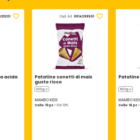
633201
Cod. Art.
0014299501
a acida
Patatine conetti di mais
Patatine
gusto ricco
100g ℮
160g ℮
MAMBO KIDS
MAMBO KID
Collo: 10 pz -
IVA 10%
Collo: 16 pz 