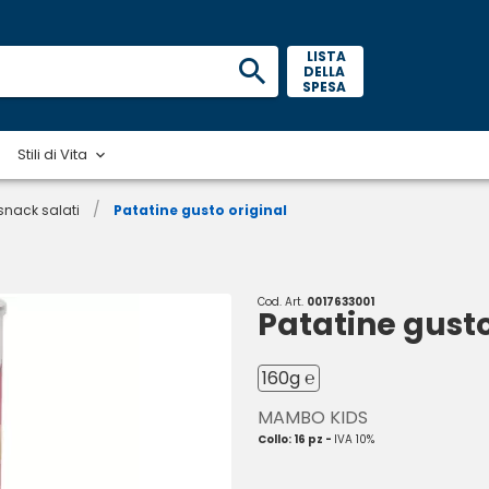
 LISTA 
DELLA 
SPESA 
Stili di Vita
/
 snack salati
Patatine gusto original
Cod. Art.
0017633001
Patatine gusto
160g ℮
MAMBO KIDS
Collo: 16 pz -
IVA 10%