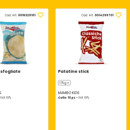
Cod. Art.
0016329101
Cod. Art.
0014299701
 sfogliate
Patatine stick
175g ℮
S
MAMBO KIDS
-
IVA 10%
Collo: 10 pz -
IVA 10%