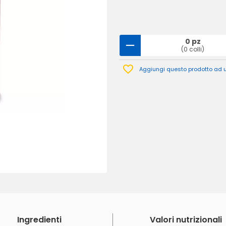
0 pz
(0 colli)
Aggiungi questo prodotto ad un
Ingredienti
Valori nutrizionali