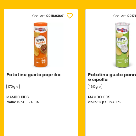
Cod. Art.
0011693601
Cod. Art.
0017
Patatine gusto paprika
Patatine gusto pann
e cipolla
170g ℮
160g ℮
MAMBO KIDS
MAMBO KIDS
Collo: 15 pz -
IVA 10%
Collo: 16 pz -
IVA 10%