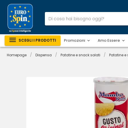
SCEGLI I PRODOTTI
Promozioni
Amo Essere
/
/
/
Homepage
Dispensa
Patatine e snack salati
Patatine e