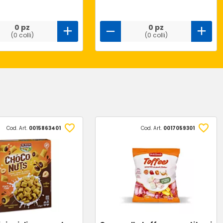
0 pz
0 pz
(0 colli)
(0 colli)
Cod. Art.
0015863401
Cod. Art.
0017059301