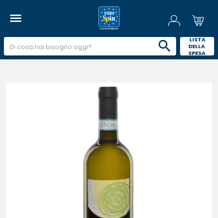
 LISTA 
DELLA 
SPESA 