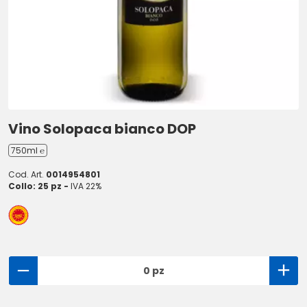
Vino Solopaca bianco DOP
750ml ℮
Cod. Art.
0014954801
Collo: 25 pz -
IVA 22%
0 pz