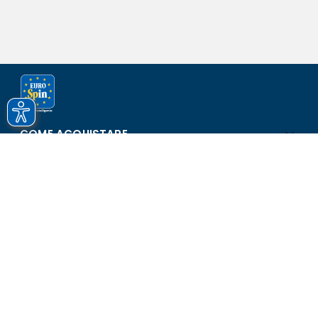
COME ACQUISTARE
ASSISTENZA E SICUREZZA
SCOPRI EUROSPIN
CONTATTI
Eurospin Italia S.p.A. in collaborazione con le altre società del
gruppo - Via Campalto 3/d - 37036 San Martino Buon Albergo