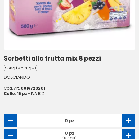
Sorbetti alla frutta mix 8 pezzi
560g (8 x 70g ℮)
DOLCIANDO
Cod. Art.
0016720201
Collo: 16 pz -
IVA 10%
0 pz
0 pz
(0 colli)