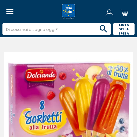
 LISTA 
DELLA 
SPESA 