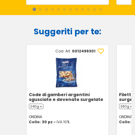
Suggeriti per te:
Cod. Art.
0012499301
Code di gamberi argentini
Filetti
sgusciate e devenate surgelate
surgel
240g ℮
380g ℮
ONDINA
ONDINA
Collo: 30 pz -
IVA 10%
Collo: 1