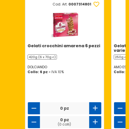
Cod. Art.
0007314801
Gelati crocchini amarena 6 pezzi
Gelato 
varieg
420g (6 x 70g ℮)
250g ℮
DOLCIANDO
AMO ESS
Collo: 6 pz -
IVA 10%
Collo: 8
0 pz
0 pz
(0 colli)