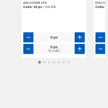
AMO ESSERE VEG
PASCOLI 
Collo: 20 pz -
IVA 10%
Collo: 8
0 pz
0 pz
(0 colli)