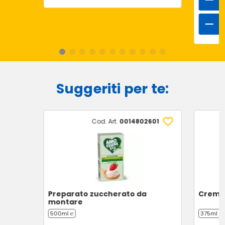
Suggeriti per te:
Cod. Art.
0014802601
Preparato zuccherato da
Crema 
montare
500ml ℮
375ml (3