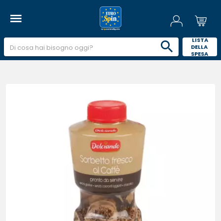
 LISTA 
DELLA 
SPESA 