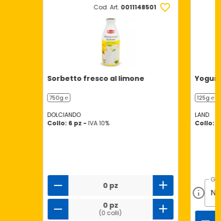
Cod. Art.
0011148501
Sorbetto fresco al limone
Yogurt
750g ℮
125g ℮
DOLCIANDO
LAND
Collo: 6 pz -
IVA 10%
Collo: 1
GU
0 pz
0 pz
(0 colli)