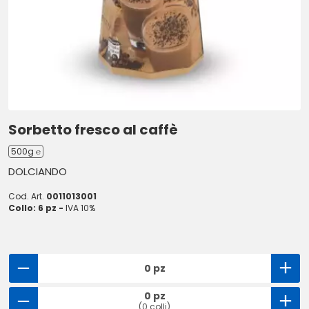
Sorbetto fresco al caffè
500g ℮
DOLCIANDO
Cod. Art.
0011013001
Collo: 6 pz -
IVA 10%
0 pz
0 pz
(0 colli)