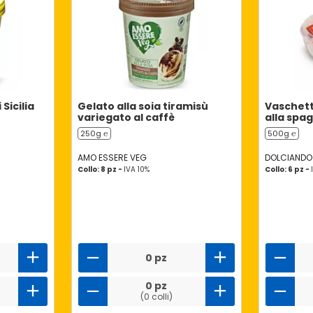
Sicilia
Gelato alla soia tiramisù
Vaschett
variegato al caffè
alla spa
250g ℮
500g ℮
AMO ESSERE VEG
DOLCIANDO
Collo: 8 pz -
IVA 10%
Collo: 6 pz -
0 pz
0 pz
(0 colli)