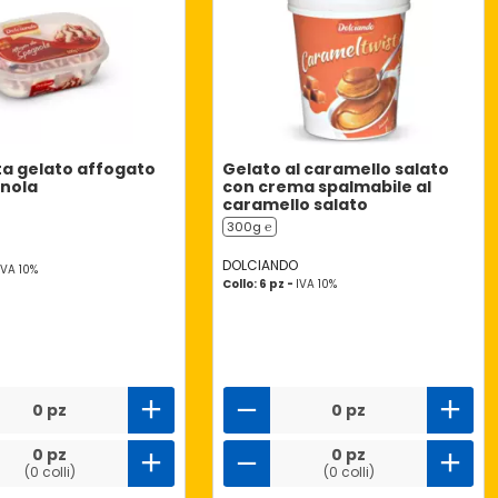
a gelato affogato
Gelato al caramello salato
gnola
con crema spalmabile al
caramello salato
300g ℮
DOLCIANDO
IVA 10%
Collo: 6 pz -
IVA 10%
0 pz
0 pz
0 pz
0 pz
(0 colli)
(0 colli)