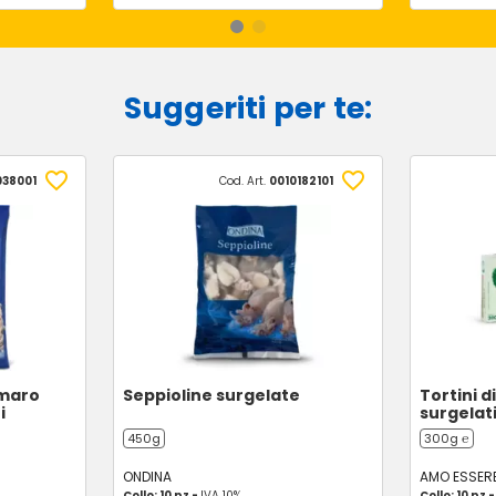
Suggeriti per te:
038001
Cod. Art.
0010182101
amaro
Seppioline surgelate
Tortini d
i
surgelati
450g
300g ℮
ONDINA
AMO ESSER
Collo: 10 pz -
IVA 10%
Collo: 10 pz 