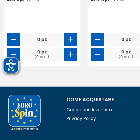
0 pz
0 pz
0 pz
0 pz
(0 colli)
(0 colli)
COME ACQUISTARE
Condizioni di vendita
Privacy Policy