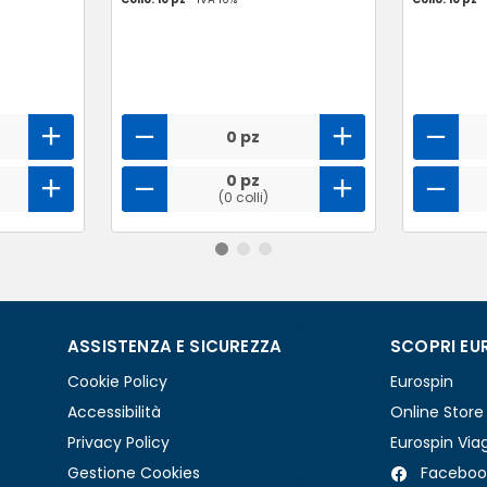
0 pz
0 pz
(0 colli)
ASSISTENZA E SICUREZZA
SCOPRI EU
Cookie Policy
Eurospin
Accessibilità
Online Store
Privacy Policy
Eurospin Via
Gestione Cookies
Faceboo