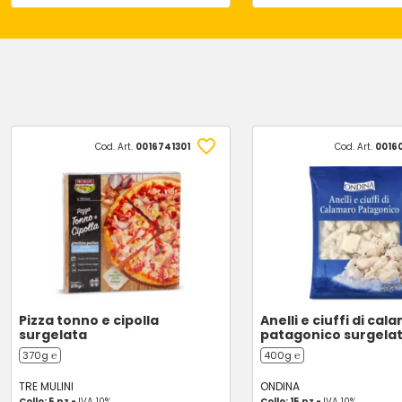
Cod. Art.
0016741301
Cod. Art.
0016
Pizza tonno e cipolla
Anelli e ciuffi di cal
surgelata
patagonico surgelat
370g ℮
400g ℮
TRE MULINI
ONDINA
Collo: 5 pz -
IVA 10%
Collo: 15 pz -
IVA 10%