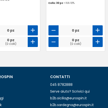
Collo: 30 pz -
IVA 10%
0 pz
0 pz
0 pz
0 pz
(0 colli)
(0 colli)
ROSPIN
CONTATTI
045 8782888
Serve aiuto? Scrivici qui
ggi
b2b.sicilia@eurospin.it
k
b2b.sardegna@eurospin.it