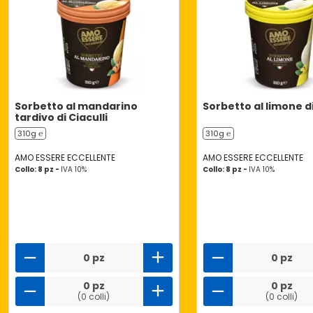
Sorbetto al mandarino
Sorbetto al limone di 
tardivo di Ciaculli
310g ℮
310g ℮
AMO ESSERE ECCELLENTE
AMO ESSERE ECCELLENTE
Collo: 8 pz -
IVA 10%
Collo: 8 pz -
IVA 10%
0 pz
0 pz
0 pz
0 pz
(0 colli)
(0 colli)