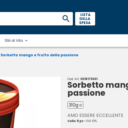
 LISTA 
DELLA 
SPESA 
Stili di Vita
Sorbetto mango e frutto della passione
Cod. Art.
0018173001
Sorbetto mango
passione
310g ℮
AMO ESSERE ECCELLENTE
Collo: 8 pz -
IVA 10%