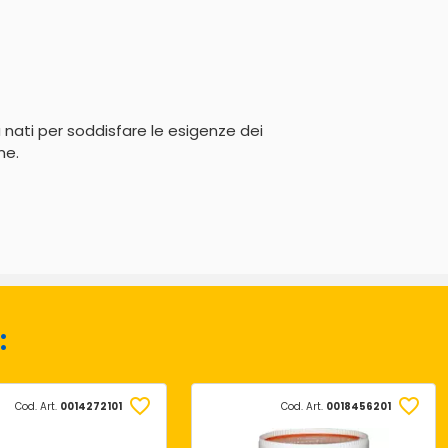
 nati per soddisfare le esigenze dei 
me.
:
Cod. Art.
0014272101
Cod. Art.
0018456201