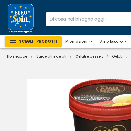
SCEGLI I PRODOTTI
Promozioni
Amo Essere
/
/
/
/
Homepage
Surgelati e gelati
Gelati e dessert
Gelati