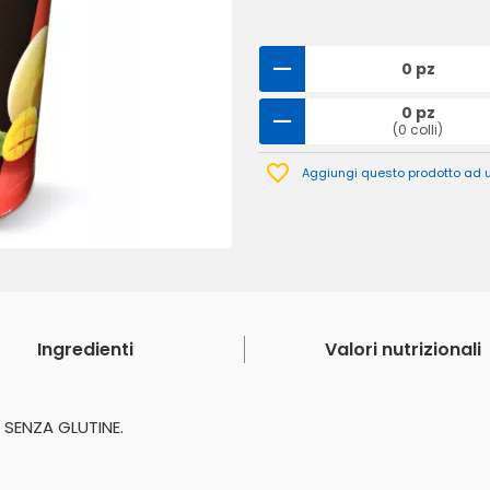
0 pz
0 pz
(0 colli)
Aggiungi questo prodotto ad un
Ingredienti
Valori nutrizionali
SENZA GLUTINE.