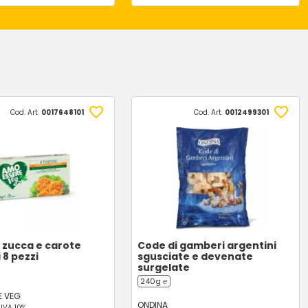
Cod. Art.
0017648101
Cod. Art.
0012499301
i zucca e carote
Code di gamberi argentini
 8 pezzi
sgusciate e devenate
surgelate
240g ℮
E VEG
ONDINA
-
IVA 10%