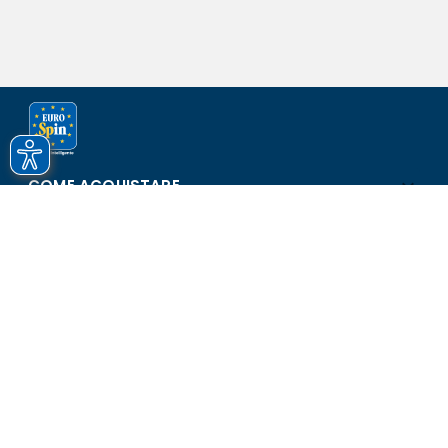
COME ACQUISTARE
ASSISTENZA E SICUREZZA
SCOPRI EUROSPIN
CONTATTI
Eurospin Italia S.p.A. in collaborazione con le altre società del
gruppo - Via Campalto 3/d - 37036 San Martino Buon Albergo