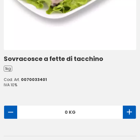
Sovracosce a fette di tacchino
1kg
Cod. Art.
0070033401
IVA 10%
0 KG