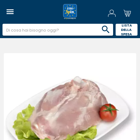
 LISTA 
DELLA 
SPESA 