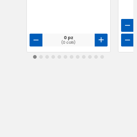
0 pz
(0 colli)