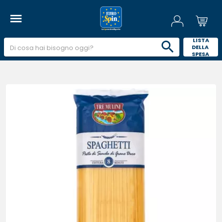
 LISTA 
DELLA 
SPESA 