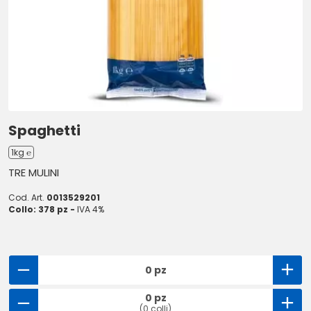
Spaghetti
1kg ℮
TRE MULINI
Cod. Art.
0013529201
Collo: 378 pz -
IVA 4%
0 pz
0 pz
(0 colli)