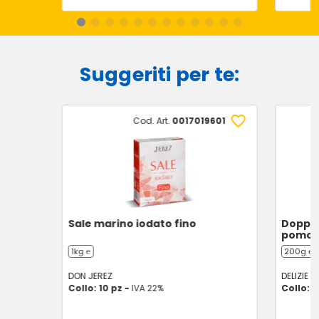
Suggeriti per te:
Cod. Art.
0017019601
Sale marino iodato fino
Doppio
pomod
1kg ℮
200g ℮
DON JEREZ
DELIZIE D
Collo: 10 pz -
IVA 22%
Collo: 2