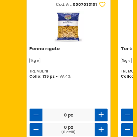
Cod. Art.
0007033101
Penne rigate
Tortigl
1kg ℮
1kg ℮
TRE MULINI
TRE MULI
Collo: 135 pz -
IVA 4%
Collo: 1
0 pz
0 pz
(0 colli)