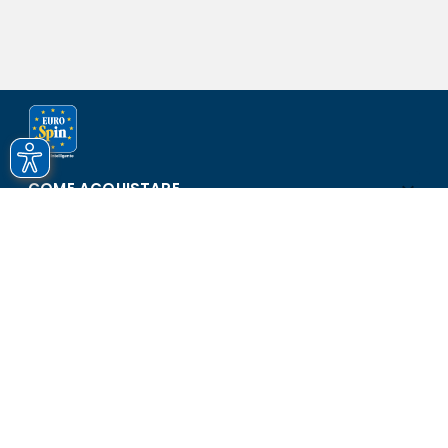
COME ACQUISTARE
ASSISTENZA E SICUREZZA
SCOPRI EUROSPIN
CONTATTI
Eurospin Italia S.p.A. in collaborazione con le altre società del
gruppo - Via Campalto 3/d - 37036 San Martino Buon Albergo