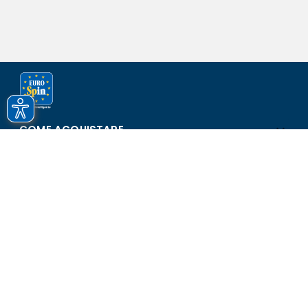
COME ACQUISTARE
ASSISTENZA E SICUREZZA
SCOPRI EUROSPIN
CONTATTI
Eurospin Italia S.p.A. in collaborazione con le altre società del
gruppo - Via Campalto 3/d - 37036 San Martino Buon Albergo