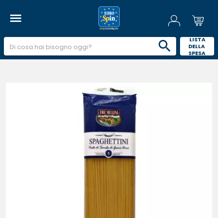
 LISTA 
DELLA 
SPESA 