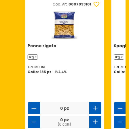
Cod. Art.
0007033101
Penne rigate
Spaghe
1kg ℮
1kg ℮
TRE MULINI
TRE MULI
Collo: 135 pz -
IVA 4%
Collo: 3
0 pz
0 pz
(0 colli)