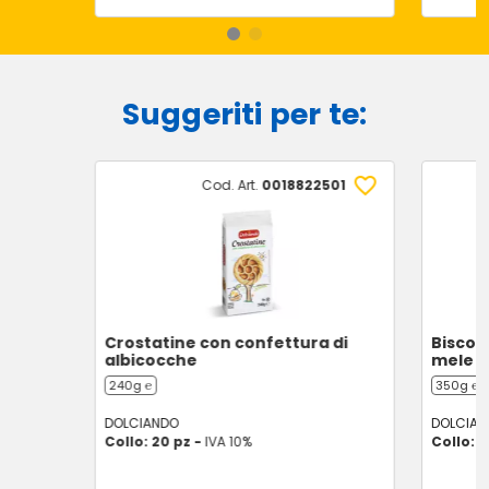
Suggeriti per te:
Cod. Art.
0018822501
Crostatine con confettura di
Biscott
albicocche
mele
240g ℮
350g ℮
DOLCIANDO
DOLCIAN
Collo: 20 pz -
IVA 10%
Collo: 8