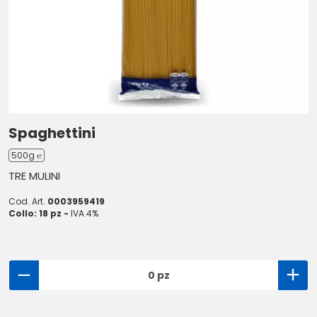
Spaghettini
500g ℮
TRE MULINI
Cod. Art.
0003959419
Collo: 18 pz -
IVA 4%
0 pz