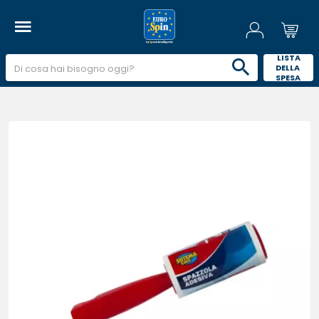
 LISTA 
DELLA 
SPESA 