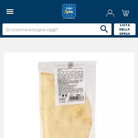
 LISTA 
DELLA 
SPESA 