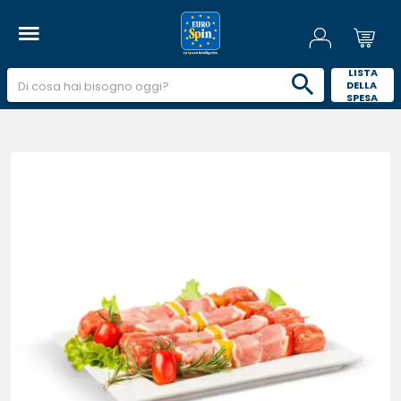
 LISTA 
DELLA 
SPESA 