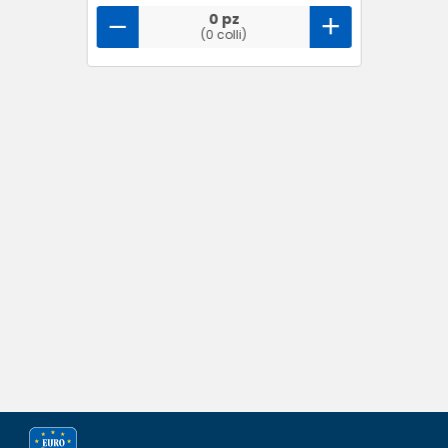
0 pz
(0 colli)