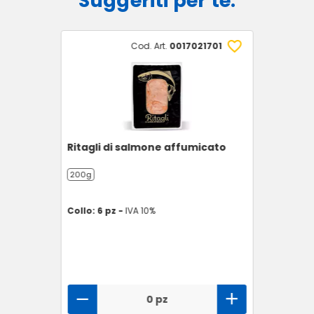
Suggeriti per te:
Cod. Art.
0017021701
Ritagli di salmone affumicato
200g
Collo: 6 pz -
IVA 10%
0 pz