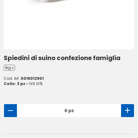
Spiedini di suino confezione famiglia
1kg ℮
Cod. Art.
0019012901
Collo: 3 pz -
IVA 10%
0 pz