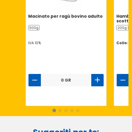
Macinato per ragù bovino adulto
Hambur
scotto
500g
200g (2 
IVA 10%
Collo: 6
0 GR