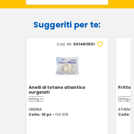
Suggeriti per te:
Cod. Art.
0014811501
Anelli di totano atlantico
Fritto 
surgelati
500g ℮
500g ℮
ONDINA
ATHENA
Collo: 10 pz -
IVA 10%
Collo: 1