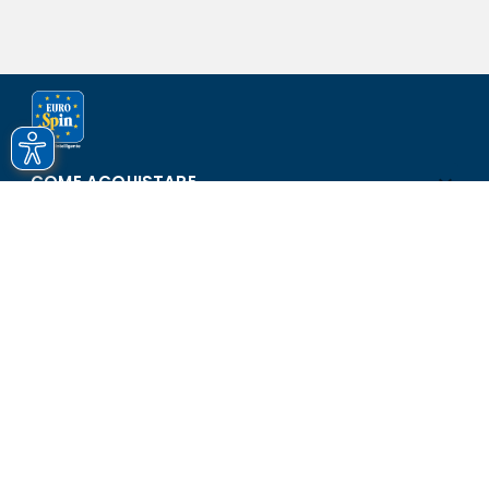
COME ACQUISTARE
ASSISTENZA E SICUREZZA
SCOPRI EUROSPIN
CONTATTI
Eurospin Italia S.p.A. in collaborazione con le altre società del
gruppo - Via Campalto 3/d - 37036 San Martino Buon Albergo
(VR) - Fax +39 045 8782333 - Partita IVA 02536510239