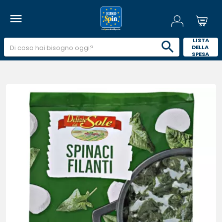
 LISTA 
DELLA 
SPESA 