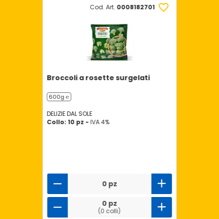
Cod. Art.
0008182701
Broccoli a rosette surgelati
600g ℮
DELIZIE DAL SOLE
Collo: 10 pz -
IVA 4%
0 pz
0 pz
(0 colli)