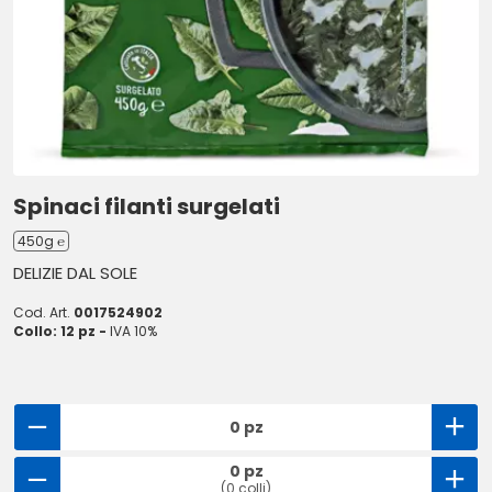
Spinaci filanti surgelati
450g ℮
DELIZIE DAL SOLE
Cod. Art.
0017524902
Collo: 12 pz -
IVA 10%
0 pz
0 pz
(0 colli)