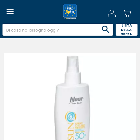
 LISTA 
DELLA 
SPESA 