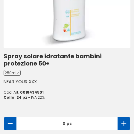
Spray solare idratante bambini
protezione 50+
250ml ℮
NEAR YOUR XXX
Cod. Art.
0018434501
Collo: 24 pz -
IVA 22%
0 pz