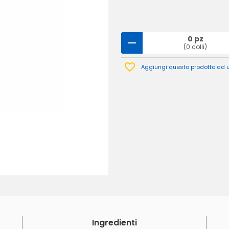
0 pz
(0 colli)
Aggiungi questo prodotto ad un
Ingredienti