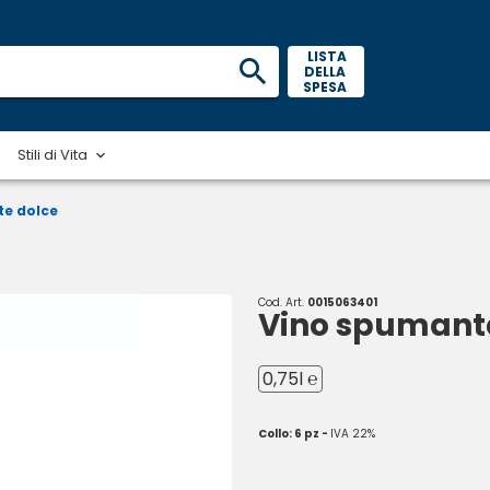
 LISTA 
DELLA 
SPESA 
Stili di Vita
e dolce
Cod. Art.
0015063401
Vino spumant
0,75l ℮
Collo: 6 pz -
IVA 22%