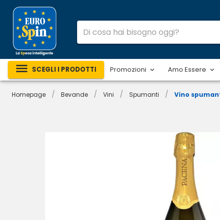
SCEGLI I PRODOTTI
Promozioni
Amo Essere
/
/
/
/
Homepage
Bevande
Vini
Spumanti
Vino spumant