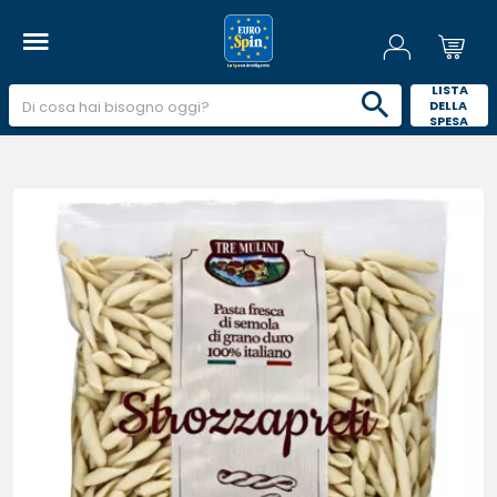
 LISTA 
DELLA 
SPESA 