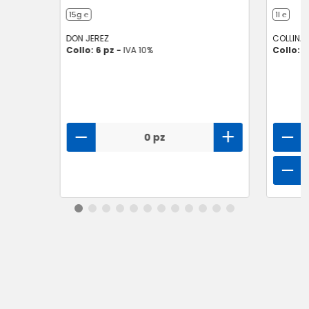
15g ℮
1l ℮
DON JEREZ
COLLINA 
Collo: 6 pz -
IVA 10%
Collo: 1
0 pz