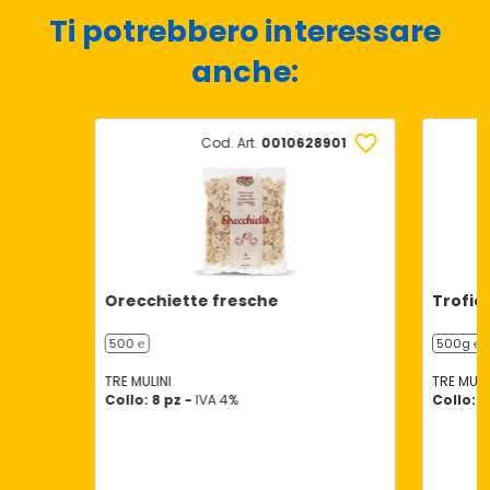
Ti potrebbero interessare
anche:
Cod. Art.
0010628901
Orecchiette fresche
Trofie
500 ℮
500g ℮
TRE MULINI
TRE MULI
Collo: 8 pz -
IVA 4%
Collo: 8