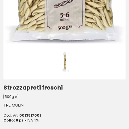
Strozzapreti freschi
500g ℮
TRE MULINI
Cod. Art.
0013817001
Collo: 8 pz -
IVA 4%