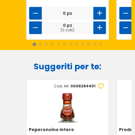
0 pz
0 pz
(0 colli)
Suggeriti per te:
Cod. Art.
0006284401
Peperoncino intero
Prodot