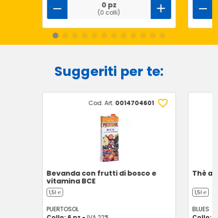
0 pz
(0 colli)
Suggeriti per te:
Cod. Art.
0014704601
Bevanda con frutti di bosco e
Thè al
vitamina BCE
1,5l ℮
1,5l ℮
PUERTOSOL
BLUES
Collo: 6 pz -
IVA 22%
Collo: 