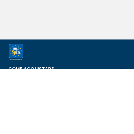
COME ACQUISTARE
ASSISTENZA E SICUREZZA
SCOPRI EUROSPIN
CONTATTI