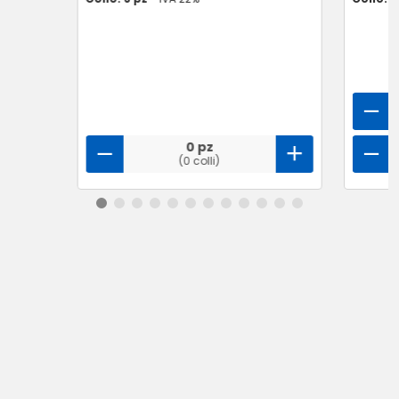
0 pz
(0 colli)