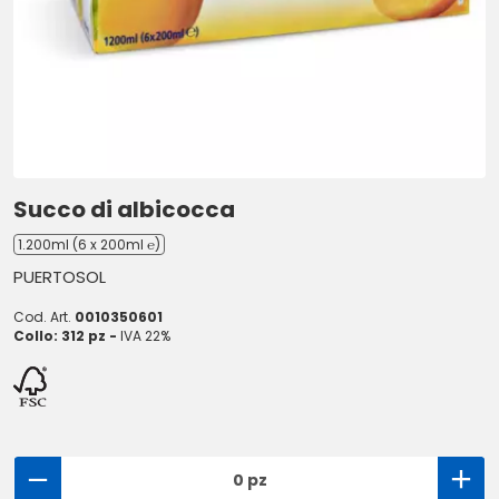
Succo di albicocca
1.200ml (6 x 200ml ℮)
PUERTOSOL
Cod. Art.
0010350601
Collo: 312 pz -
IVA 22%
0 pz