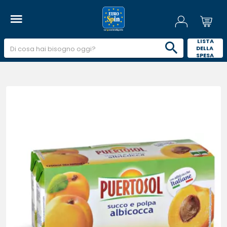
 LISTA 
DELLA 
SPESA 