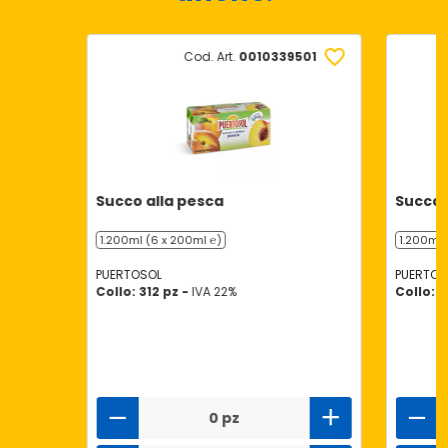
Cod. Art.
0010339501
Succo alla pesca
Succo 
1.200ml (6 x 200ml ℮)
1.200ml 
PUERTOSOL
PUERTOS
Collo: 312 pz -
IVA 22%
Collo: 3
0 pz