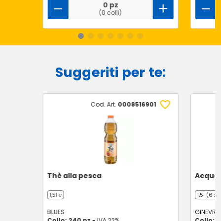
0 pz
(0 colli)
Suggeriti per te:
Cod. Art.
0008516901
Thè alla pesca
Acqua 
1,5l ℮
1,5l (6 x 1
BLUES
GINEVRA
Collo: 240 pz -
IVA 22%
Collo: 6