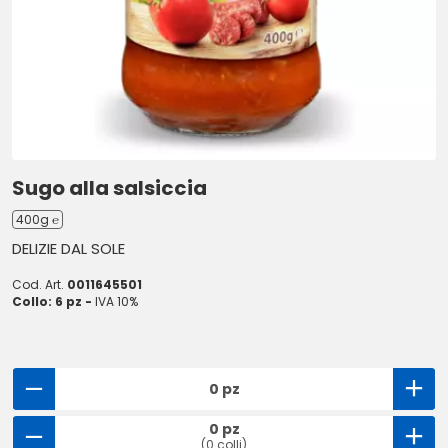
Sugo alla salsiccia
400g ℮
DELIZIE DAL SOLE
Cod. Art.
0011645501
Collo: 6 pz -
IVA 10%
0 pz
0 pz
(0 colli)