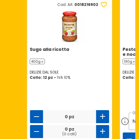
Cod. Art.
0018216902
Sugo alla ricotta
Pesto p
e noci
400g ℮
190g ℮
DELIZIE DAL SOLE
DELIZIE D
Collo: 12 pz -
IVA 10%
Collo: 1
GU
0 pz
0 pz
(0 colli)