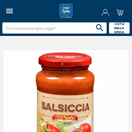
 LISTA 
DELLA 
SPESA 