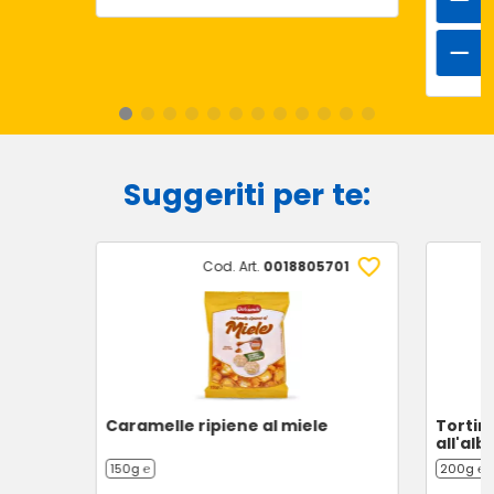
Suggeriti per te:
Cod. Art.
0018805701
Caramelle ripiene al miele
Tortin
all'alb
150g ℮
200g ℮