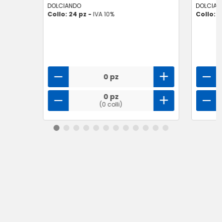
DOLCIANDO
DOLCIAN
Collo: 24 pz -
IVA 10%
Collo: 1
0 pz
0 pz
(0 colli)