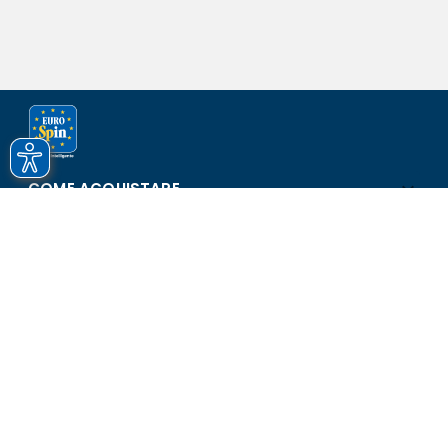
COME ACQUISTARE
ASSISTENZA E SICUREZZA
SCOPRI EUROSPIN
CONTATTI
Eurospin Italia S.p.A. in collaborazione con le altre società del
gruppo - Via Campalto 3/d - 37036 San Martino Buon Albergo