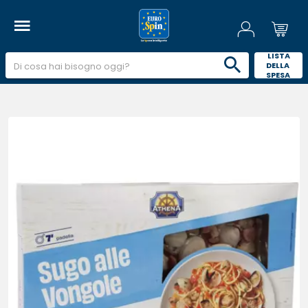
 LISTA 
DELLA 
SPESA 