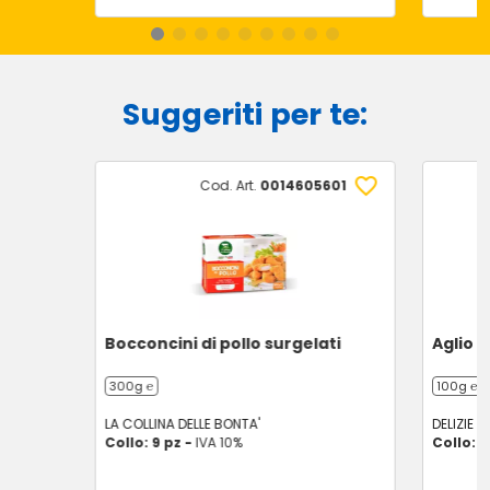
Suggeriti per te:
Cod. Art.
0014605601
Bocconcini di pollo surgelati
Aglio t
300g ℮
100g ℮
LA COLLINA DELLE BONTA'
DELIZIE D
Collo: 9 pz -
IVA 10%
Collo: 1