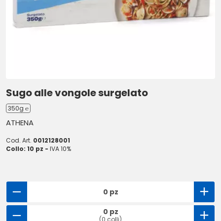
Sugo alle vongole surgelato
350g ℮
ATHENA
Cod. Art.
0012128001
Collo: 10 pz -
IVA 10%
0 pz
0 pz
(0 colli)