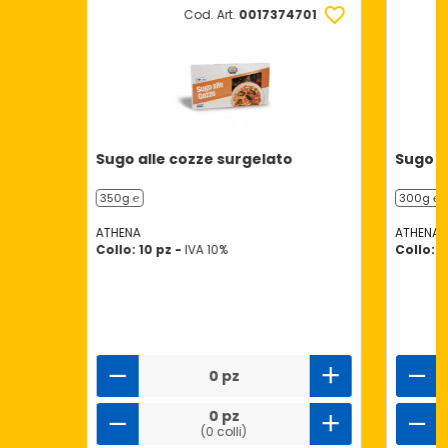
Cod. Art.
0017374701
Sugo alle cozze surgelato
Sugo ai
350g ℮
300g ℮
ATHENA
ATHENA
Collo: 10 pz -
IVA 10%
Collo: 1
0 pz
0 pz
(0 colli)