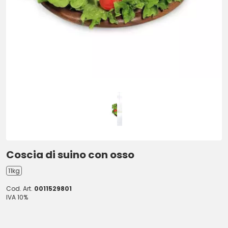
Coscia di suino con osso
11kg
Cod. Art.
0011529801
IVA 10%