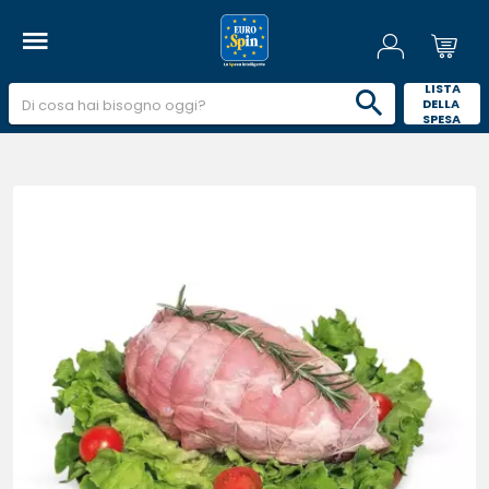
 LISTA 
DELLA 
SPESA 