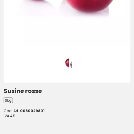
Susine rosse
6kg
Cod. Art.
0080029801
IVA 4%