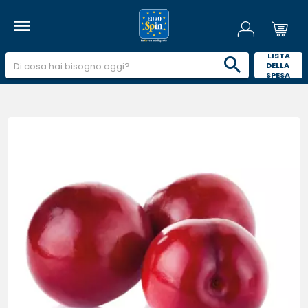
 LISTA 
DELLA 
SPESA 