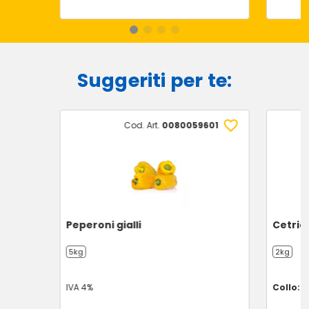
Suggeriti per te:
Cod. Art.
0080059601
Peperoni gialli
Cetriol
5kg
2kg
IVA 4%
Collo: 1