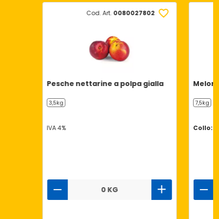
Cod. Art.
0080027802
Pesche nettarine a polpa gialla
Meloni
3,5kg
7,5kg
IVA 4%
Collo: 1
0 KG