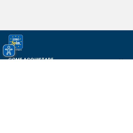
COME ACQUISTARE
ASSISTENZA E SICUREZZA
SCOPRI EUROSPIN
CONTATTI
Eurospin Italia S.p.A. in collaborazione con le altre società del