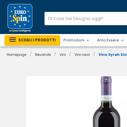
SCEGLI I PRODOTTI
Promozioni
Amo Essere
/
/
/
/
Homepage
Bevande
Vini
Vini rossi
Vino Syrah Sic