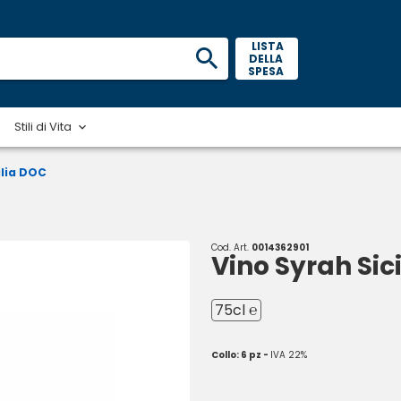
 LISTA 
DELLA 
SPESA 
Stili di Vita
ilia DOC
Cod. Art.
0014362901
Vino Syrah Sic
75cl ℮
Collo: 6 pz -
IVA 22%