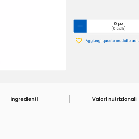
0 pz
(0 colli)
Aggiungi questo prodotto ad un
Ingredienti
Valori nutrizionali