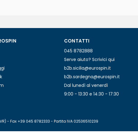
ROSPIN
CONTATTI
045 8782888
Serve aiuto? Scrivici qui
ggi
b2b.sicilia@eurospin.it
k
b2b.sardegna@eurospin.it
am
Dal lunedì al venerdì
9:00 - 13:30 e 14:30 - 17:30
(VR) - Fax +39 045 8782333 - Partita IVA 02536510239