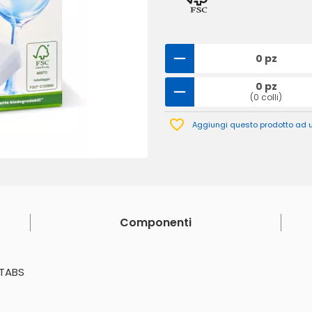
0 pz
0 pz
(0 colli)
Aggiungi questo prodotto ad un
Componenti
 TABS