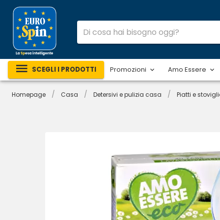
SCEGLI I PRODOTTI
Promozioni
Amo Essere
/
/
/
Homepage
Casa
Detersivi e pulizia casa
Piatti e stovigli