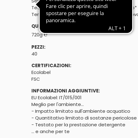
Senza profumo, fosforo e coloranti

Testato per nichel, cromo, cobalto e piombo*
Tensioattivi di origine vegetale da fonti rinnov
QUANTITÀ:
℮
720g
PEZZI:
40
CERTIFICAZIONI:
Ecolabel
FSC
INFORMAZIONI AGGIUNTIVE:
EU Ecolabel: IT/015/001

Meglio per l'ambiente...

- Impatto limitato sull'ambiente acquatico

- Quantitativo limitato di sostanze pericolose

- Testato per la prestazione detergente

... e anche per te