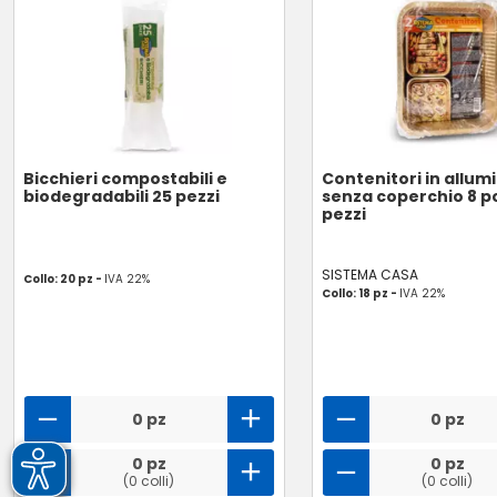
Bicchieri compostabili e
Contenitori in allum
biodegradabili 25 pezzi
senza coperchio 8 po
pezzi
SISTEMA CASA
Collo: 20 pz -
IVA 22%
Collo: 18 pz -
IVA 22%
0 pz
0 pz
0 pz
0 pz
(0 colli)
(0 colli)