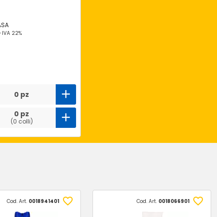
ASA
-
IVA 22%
0 pz
0 pz
(0 colli)
Cod. Art.
0018941401
Cod. Art.
0018066901