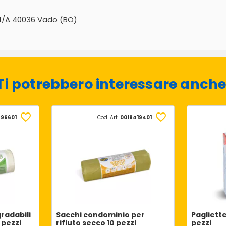
 31/A 40036 Vado (BO)
Ti potrebbero interessare anche
696601
Cod. Art.
0018419401
radabili
Sacchi condominio per
Pagliette
5 pezzi
rifiuto secco 10 pezzi
pezzi