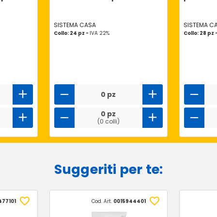
SISTEMA CASA
SISTEMA C
Collo: 24 pz -
IVA 22%
Collo: 28 pz 
0 pz
0 pz
(0 colli)
Suggeriti per te:
477101
Cod. Art.
0015944401