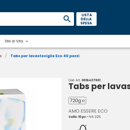
 LISTA 
DELLA 
SPESA 
Stili di Vita
/
e
Tabs per lavastoviglie Eco 40 pezzi
Cod. Art.
0016427901
Tabs per lavas
720g ℮
AMO ESSERE ECO
Collo: 10 pz -
IVA 22%