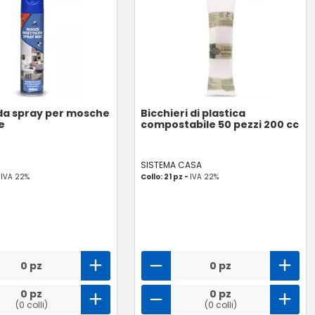
ida spray per mosche
Bicchieri di plastica
e
compostabile 50 pezzi 200 cc
SISTEMA CASA
-
IVA 22%
Collo: 21 pz -
IVA 22%
0 pz
0 pz
0 pz
0 pz
(0 colli)
(0 colli)