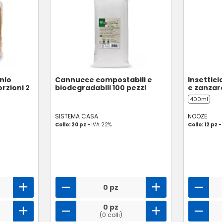
inio
Cannucce compostabili e
Insettic
rzioni 2
biodegradabili 100 pezzi
e zanzar
400ml
SISTEMA CASA
NOOZE
Collo: 20 pz -
IVA 22%
Collo: 12 pz 
0 pz
0 pz
(0 colli)