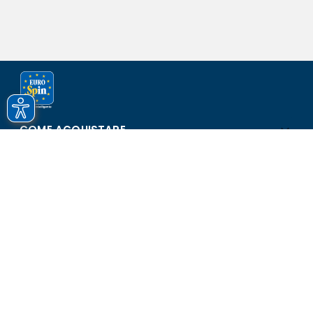
COME ACQUISTARE
ASSISTENZA E SICUREZZA
SCOPRI EUROSPIN
CONTATTI
Eurospin Italia S.p.A. in collaborazione con le altre società del
gruppo - Via Campalto 3/d - 37036 San Martino Buon Albergo