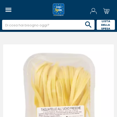
 LISTA 
DELLA 
SPESA 