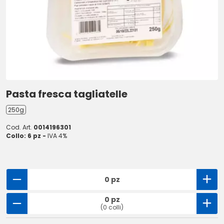
Pasta fresca tagliatelle
250g
Cod. Art.
0014196301
Collo: 6 pz -
IVA 4%
0 pz
0 pz
(0 colli)