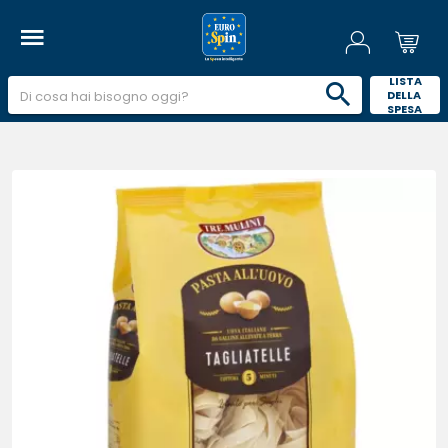
 LISTA 
DELLA 
SPESA 