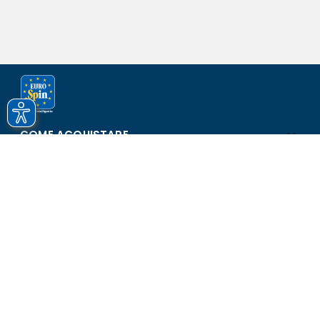
COME ACQUISTARE
ASSISTENZA E SICUREZZA
SCOPRI EUROSPIN
CONTATTI
Eurospin Italia S.p.A. in collaborazione con le altre società del
gruppo - Via Campalto 3/d - 37036 San Martino Buon Albergo