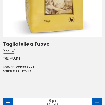
Tagliatelle all'uovo
500g ℮
TRE MULINI
Cod. Art.
0015863201
Collo: 8 pz -
IVA 4%
0 pz
(0 colli)