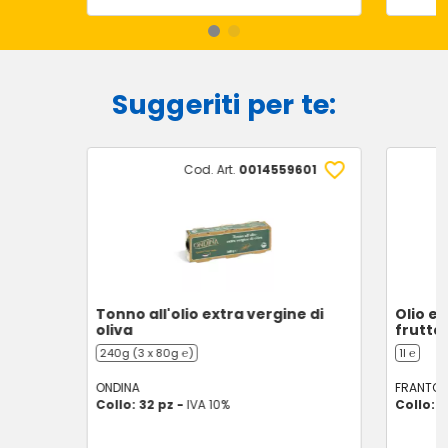
Suggeriti per te:
Cod. Art.
0014559601
Tonno all'olio extra vergine di
Olio ex
oliva
frutta
240g (3 x 80g ℮)
1l ℮
ONDINA
FRANTOI
Collo: 32 pz -
IVA 10%
Collo: 1