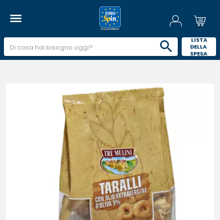
 LISTA 
DELLA 
SPESA 