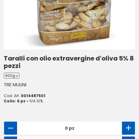
Taralli con olio extravergine d'oliva 5% 8
pezzi
400g ℮
TRE MULINI
Cod. Art.
0014487501
Collo: 6 pz -
IVA 10%
0 pz