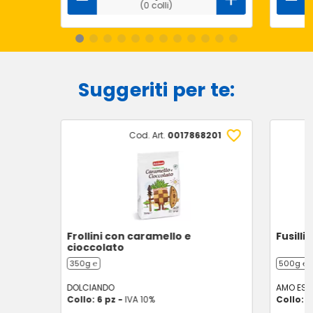
(0 colli)
Suggeriti per te:
Cod. Art.
0017868201
Frollini con caramello e
Fusilli
cioccolato
350g ℮
500g ℮
DOLCIANDO
AMO ESS
Collo: 6 pz -
IVA 10%
Collo: 8