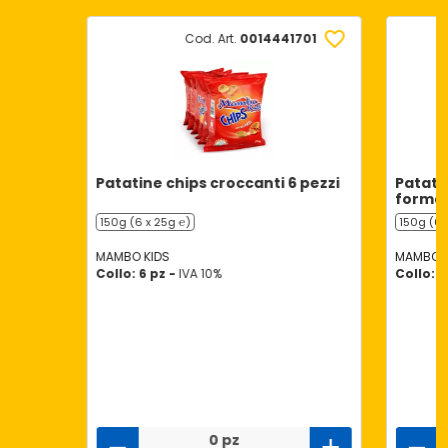
Cod. Art.
0014441701
Patatine chips croccanti 6 pezzi
Patati
formag
150g (6 x 25g ℮)
150g (6 
MAMBO KIDS
MAMBO K
Collo: 6 pz -
IVA 10%
Collo: 1
0 pz