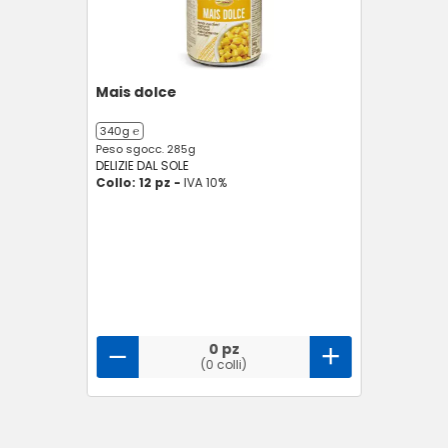
Mais dolce
340g ℮
Peso sgocc. 285g
DELIZIE DAL SOLE
Collo: 12 pz -
IVA 10%
0 pz
(0 colli)