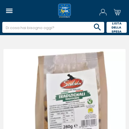
 LISTA 
DELLA 
SPESA 