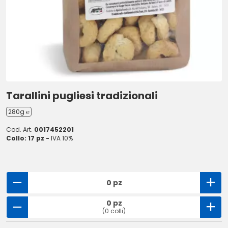
Tarallini pugliesi tradizionali
280g ℮
Cod. Art.
0017452201
Collo: 17 pz -
IVA 10%
0 pz
0 pz
(0 colli)