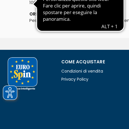
℮
100g
ORIGINE:
Pescato: zona FAO 51, Oceano Indiano occiden
COME ACQUISTARE
Condizioni di vendita
Privacy Policy