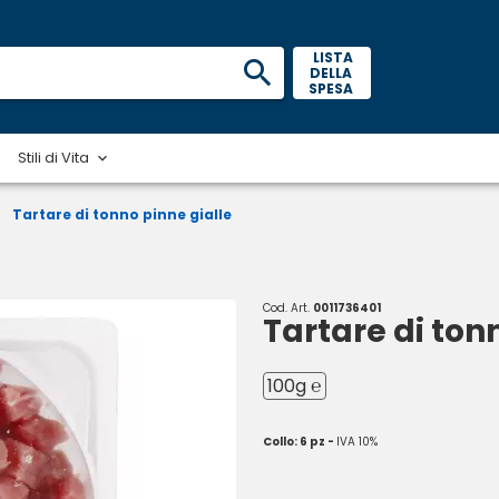
 LISTA 
DELLA 
SPESA 
Stili di Vita
Tartare di tonno pinne gialle
Cod. Art.
0011736401
Tartare di ton
100g ℮
Collo: 6 pz -
IVA 10%