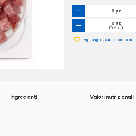
0 pz
0 pz
(0 colli)
Aggiungi questo prodotto ad un
Ingredienti
Valori nutrizionali