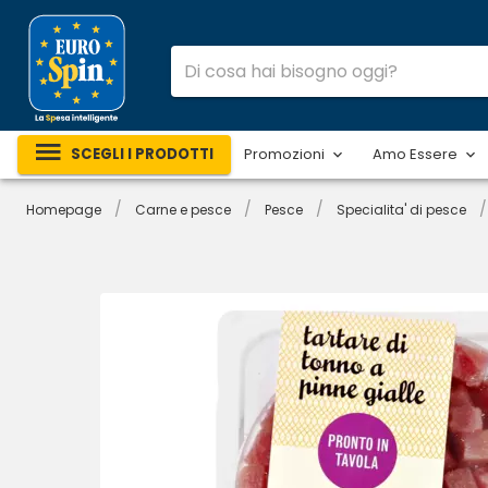
SCEGLI I PRODOTTI
Promozioni
Amo Essere
/
/
/
/
Homepage
Carne e pesce
Pesce
Specialita' di pesce