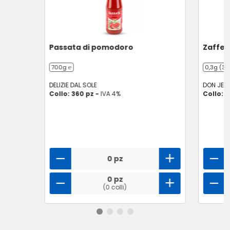
Passata di pomodoro
Zaffer
700g ℮
0,3g (3 x
DELIZIE DAL SOLE
DON JER
Collo: 360 pz -
IVA 4%
Collo: 1
0 pz
0 pz
(0 colli)