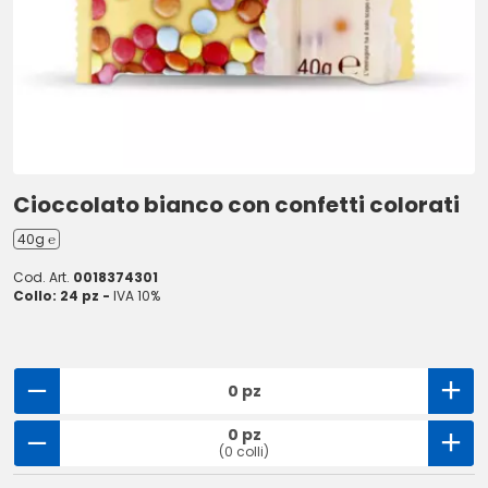
Cioccolato bianco con confetti colorati
40g ℮
Cod. Art.
0018374301
Collo: 24 pz -
IVA 10%
0 pz
0 pz
(0 colli)