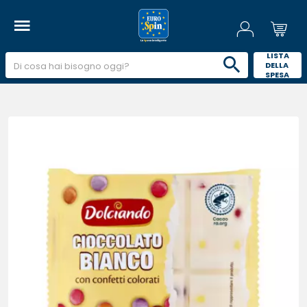
 LISTA 
DELLA 
SPESA 