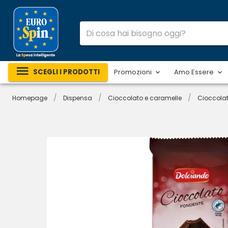
SCEGLI I PRODOTTI
Promozioni
Amo Essere
/
/
/
Homepage
Dispensa
Cioccolato e caramelle
Cioccola