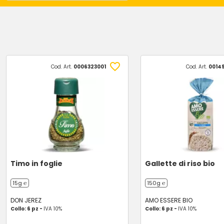
Cod. Art.
0006323001
Cod. Art.
0014
Timo in foglie
Gallette di riso bio
15g ℮
150g ℮
DON JEREZ
AMO ESSERE BIO
Collo: 6 pz -
IVA 10%
Collo: 6 pz -
IVA 10%