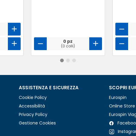
0 pz
(0 colli)
ASSISTENZA E SICUREZZA
SCOPRI EU
Cookie Policy
Eurospin
Accessibilità
Online Store
Privacy Policy
Eurospin Via
Gestione Cookies
Faceboo
Instagr