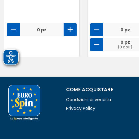
0 pz
0 pz
0 pz
(0 colli)
COME ACQUISTARE
Condizioni di vendita
Privacy Policy