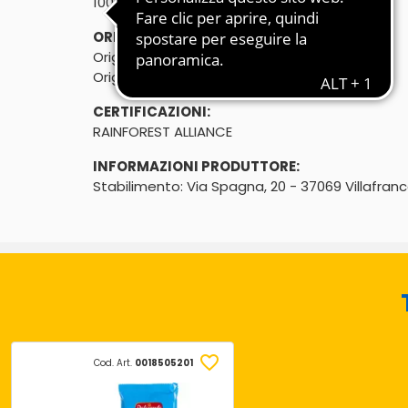
100g
ORIGINE:
Origine del prodotto: Italia

Origine del cacao: non UE
CERTIFICAZIONI:
RAINFOREST ALLIANCE
INFORMAZIONI PRODUTTORE:
Stabilimento: Via Spagna, 20 - 37069 Villafran
Cod. Art.
0018505201