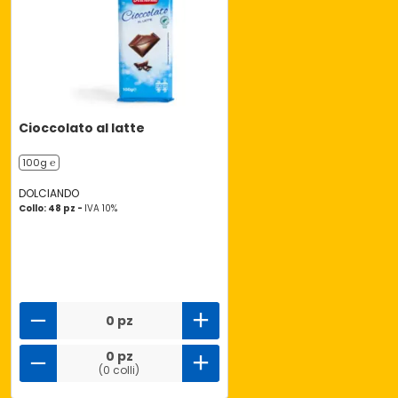
Cioccolato al latte
100g ℮
DOLCIANDO
Collo: 48 pz -
IVA 10%
0 pz
0 pz
(0 colli)