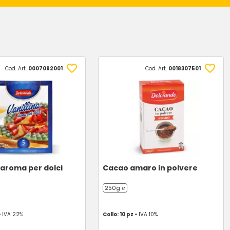
Cod. Art.
0007092001
Cod. Art.
0018307501
a aroma per dolci
Cacao amaro in polvere
250g ℮
-
IVA 22%
Collo: 10 pz -
IVA 10%