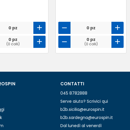
0 pz
0 pz
0 pz
0 pz
(0 colli)
(0 colli)
ROSPIN
CONTATTI
045 8782888
Serve aiuto? Scrivici qui
ggi
b2b.sicilia@eurospin.it
k
b2b.sardegna@eurospin.it
am
Dal lunedì al venerdì