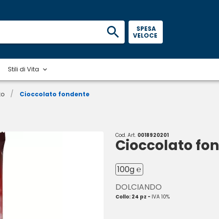
 SPESA 
VELOCE 
Stili di Vita
/
to
Cioccolato fondente
Cod. Art.
0018920201
Cioccolato fo
100g ℮
DOLCIANDO
Collo: 24 pz -
IVA 10%