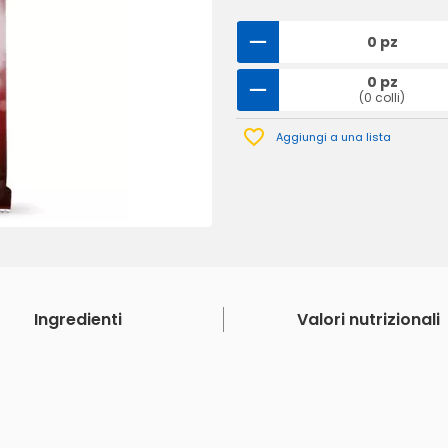
0 pz
0 pz
(0 colli)
Aggiungi a una lista
Ingredienti
Valori nutrizionali