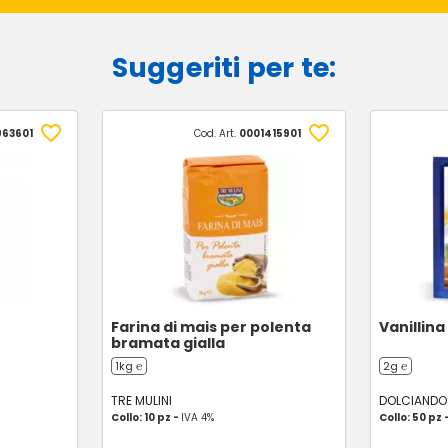
Suggeriti per te:
963601
Cod. Art.
0001415901
Farina di mais per polenta
Vanillin
bramata gialla
1kg ℮
2g ℮
TRE MULINI
DOLCIANDO
Collo: 10 pz -
IVA 4%
Collo: 50 pz 