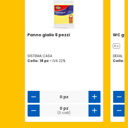
Panno giallo 6 pezzi
WC gel
1l ℮
SISTEMA CASA
DEXAL
Collo: 18 pz -
IVA 22%
Collo: 8
0 pz
0 pz
(0 colli)