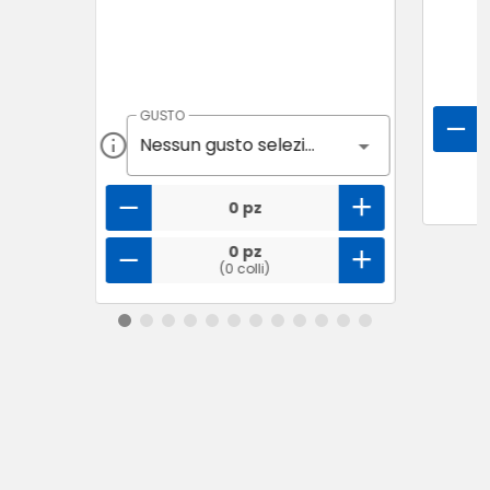
GUSTO
Nessun gusto selezionato
0 pz
0 pz
(0 colli)