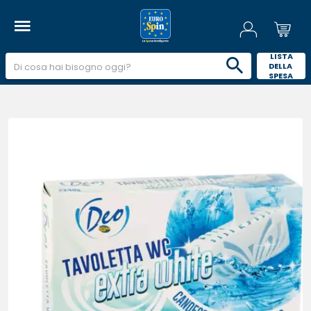
 LISTA 
DELLA 
SPESA 