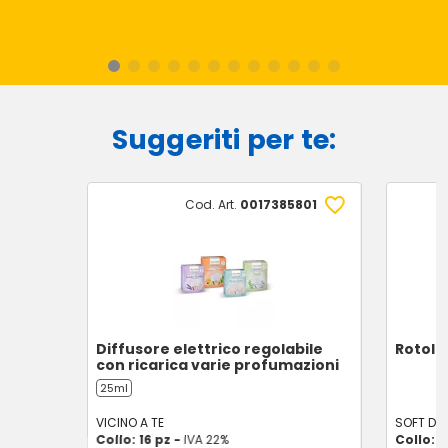
Suggeriti per te:
Cod. Art.
0017385801
Diffusore elettrico regolabile
Rotolo 
con ricarica varie profumazioni
25ml
VICINO A TE
SOFT DR
Collo: 16 pz -
IVA 22%
Collo: 1