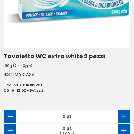
Tavoletta WC extra white 2 pezzi
80g (2 x 40g ℮)
SISTEMA CASA
Cod. Art.
0016199201
Collo: 12 pz -
IVA 22%
0 pz
0 pz
(0 colli)