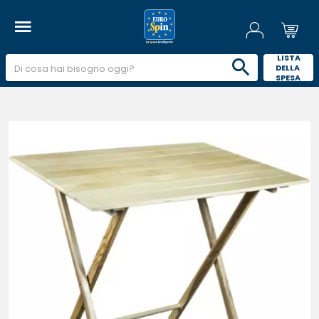
 LISTA 
DELLA 
SPESA 