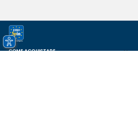
COME ACQUISTARE
ASSISTENZA E SICUREZZA
SCOPRI EUROSPIN
CONTATTI
Eurospin Italia S.p.A. in collaborazione con le altre società del
gruppo - Via Campalto 3/d - 37036 San Martino Buon Albergo
(VR) - Fax +39 045 8782333 - Partita IVA 02536510239