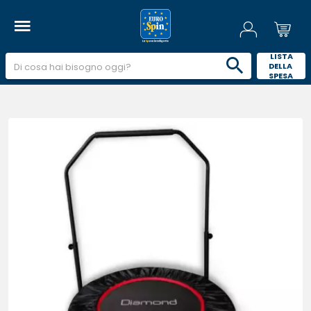
 LISTA 
DELLA 
SPESA 