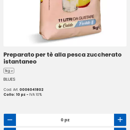
Preparato per tè alla pesca zuccherato
istantaneo
1kg ℮
BLUES
Cod. Art.
0006041802
Collo: 10 pz -
IVA 10%
0 pz