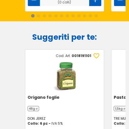
(0 colli)
Suggeriti per te:
Cod. Art.
0018191101
Origano foglie
Pasta t
48g ℮
1,5kg ℮
DON JEREZ
TRE MULI
Collo: 6 pz -
IVA 5%
Collo: 7