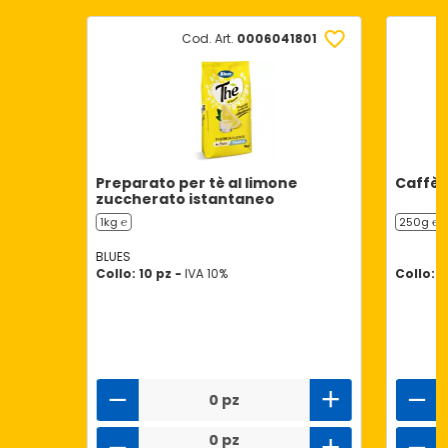
Cod. Art.
0006041801
Preparato per tè al limone
Caffè 
zuccherato istantaneo
1kg ℮
250g ℮
BLUES
Collo: 10 pz -
IVA 10%
Collo: 2
0 pz
0 pz