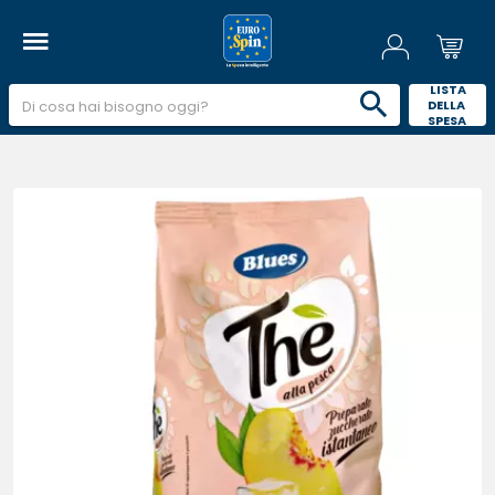
 LISTA 
DELLA 
SPESA 