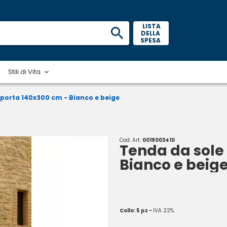
 LISTA 
DELLA 
SPESA 
Stili di Vita
 porta 140x300 cm - Bianco e beige
Cod. Art.
0019003410
Tenda da sole
Bianco e beig
Collo: 5 pz -
IVA 22%