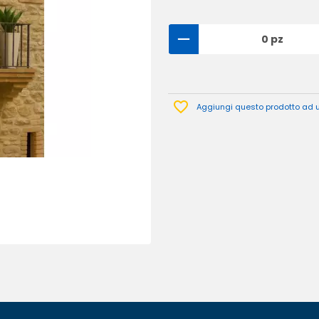
0 pz
Aggiungi questo prodotto ad un