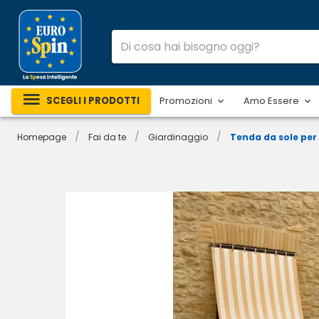
SCEGLI I PRODOTTI
Promozioni
Amo Essere
/
/
/
Homepage
Fai da te
Giardinaggio
Tenda da sole per